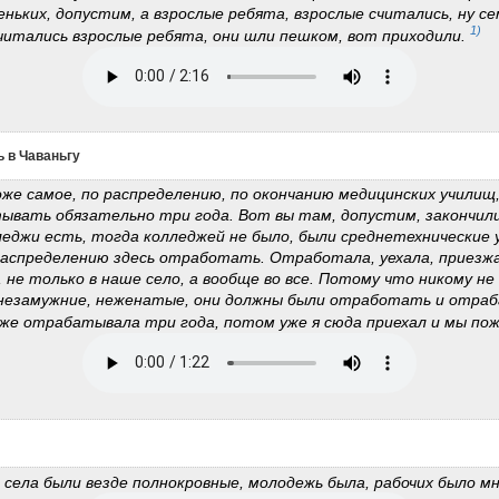
еньких, допустим, а взрослые ребята, взрослые считались, ну се
1)
считались взрослые ребята, они шли пешком, вот приходили.
ь в Чаваньгу
оже самое, по распределению, по окончанию медицинских училищ
ывать обязательно три года. Вот вы там, допустим, закончил
леджи есть, тогда колледжей не было, были среднетехнические 
распределению здесь отработать. Отработала, уехала, приезж
не только в наше село, а вообще во все. Потому что никому не
 незамужние, неженатые, они должны были отработать и отраб
же отрабатывала три года, потом уже я сюда приехал и мы по
села были везде полнокровные, молодежь была, рабочих было мн