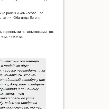
 был ранен и комиссован по
е взяли. Оба дяди Евгения
ыть коренными чаваньжанками, так
Наверх
туда навсегда.
пятиклассник от матери
а с тобой же идут
, надо же переходить, и за
Ссылки сюда
е удивлялись, что мы
диннадцатый автобус у нас
ни
, ну, допустим, двадцать
История страницы
 приходили и по нашему
уж, жена,– нам
хали и спали до утра.
у, седьмого ноября на
ким исключением, то нас,