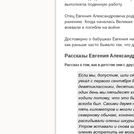
выполняла поденную работу.
Отец Евгения Александровича роди
ранению. Когда началась Великая О
воевали и погибли на войне.
Достоверно о бабушках Евгения ни
как раньше часто бывало так, что
Рассказы Евгения Александ
Рассказ о том, как в детстве они с д
Если мы, допустим, шли се
уехал с первого сентября 
девятиклассники, десятикл
один день мы пятьдесят к
ходили потому, что это бы
всегда был. Своими двумя
пять километров и могли 
северному обычаю, конечно
раскидывали оленьи шкуры,
Утром вставали и снова шл
оленях встретить не могут