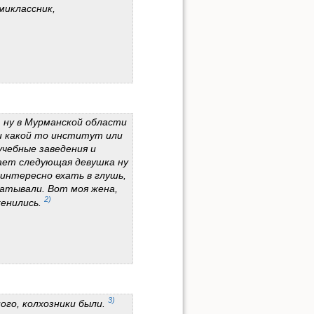
миклассник,
Показать исходный текст
, ну в Мурманской области
и какой то институт или
учебные заведения и
ает следующая девушка ну
 интересно ехать в глушь,
атывали. Вот моя жена,
2)
женились.
3)
ого, колхозники были.