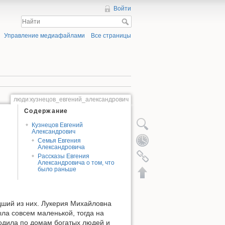
Войти
Управление медиафайлами
Все страницы
люди:кузнецов_евгений_александрович
Содержание
Кузнецов Евгений
Александрович
Семья Евгения
Александровича
Рассказы Евгения
Александровича о том, что
было раньше
адший из них. Лукерия Михайловна
ыла совсем маленькой, тогда на
ходила по домам богатых людей и