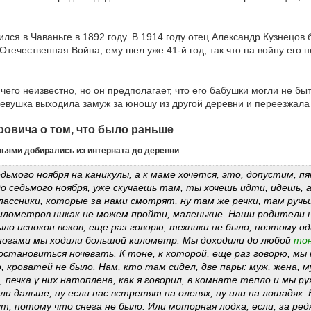
лся в Чаваньге в 1892 году. В 1914 году отец Александр Кузнецов
течественная Война, ему шел уже 41-й год, так что на войну его н
чего неизвестно, но он предполагает, что его бабушки могли не б
 девушка выходила замуж за юношу из другой деревни и переезжала 
ровича о том, что было раньше
рузьями добирались из интерната до деревни
дьмого ноября на каникулы, а к маме хочется, это, допустим, 
до седьмого ноября, уже скучаешь там, ты хочешь идти, идешь, 
ассники, которые за нами смотрят, ну там же речки, там ручьи
илометров никак не можем пройти, маленькие. Наши родители н
ло испокон веков, еще раз говорю, техники не было, поэтому о
 ногами мы ходили большой километр. Мы доходили до любой
то
остановиться ночевать. К тоне, к которой, еще раз говорю, мы
, кроватей не было. Нам, кто там сидел, две пары: муж, жена, м
 печка у них натоплена, как я говорил, в комнате тепло и мы ру
и дальше, ну если нас встретят на оленях, ну или на лошадях. Н
, потому что снега не было. Или моторная лодка, если, за ред