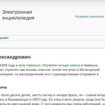
Электронная
энциклопедия
Недавние изменения
дрович
ександрович
1949 году в
селе Чаваньга
. Отучился
четыре класса
в Чаваньге,
ат, отучился там восемь классов, потом поступил в Мочегорский
хникума, по распределению его с однокурсниками отправили в
вича
 было десять детей, шесть сестер и четыре брата, он – самый мл
сь в Кашкаранцах в 1903 году. Ее отец и мать умерли, когда она б
аста ее взял родной дядя. С того момента она стала работницей, 