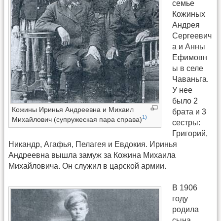
семье
Кожиных
Андрея
Сергеевич
а и Анны
Ефимовн
ы в селе
Чаваньга.
У нее
было 2
Кожины Иринья Андреевна и Михаил
брата и 3
1)
Михайлович (супружеская пара справа)
сестры:
Григорий,
Никандр, Агафья, Пелагея и Евдокия. Иринья
Андреевна вышла замуж за Кожина Михаила
Михайловича. Он служил в царской армии.
В 1906
году
родила
сына,