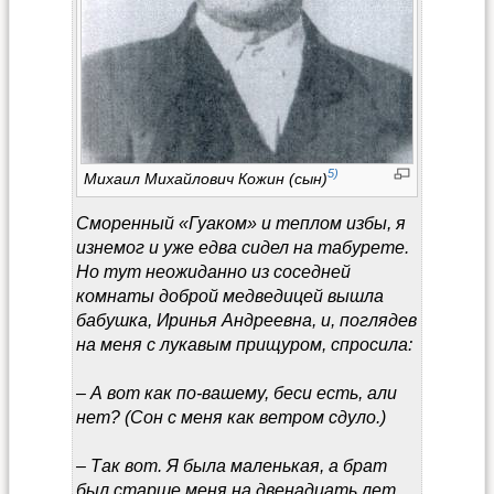
5)
Михаил Михайлович Кожин (сын)
Сморенный «Гуаком» и теплом избы, я
изнемог и уже едва сидел на табурете.
Но тут неожиданно из соседней
комнаты доброй медведицей вышла
бабушка, Иринья Андреевна, и, поглядев
на меня с лукавым прищуром, спросила:
– А вот как по-вашему, беси есть, али
нет? (Сон с меня как ветром сдуло.)
– Так вот. Я была маленькая, а брат
был старше меня на двенадцать лет,