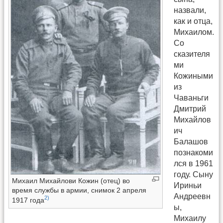
назвали,
как и отца,
Михаилом.
Со
сказителя
ми
Кожиными
из
Чаваньги
Дмитрий
Михайлов
ич
Балашов
познакоми
лся в 1961
году. Сыну
Михаил Михайлови Кожин (отец) во
Ириньи
время службы в армии, снимок 2 апреля
Андреевн
2)
1917 года
ы,
Михаилу