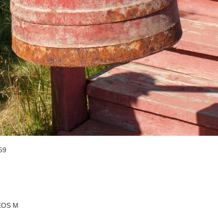
59
EOS M