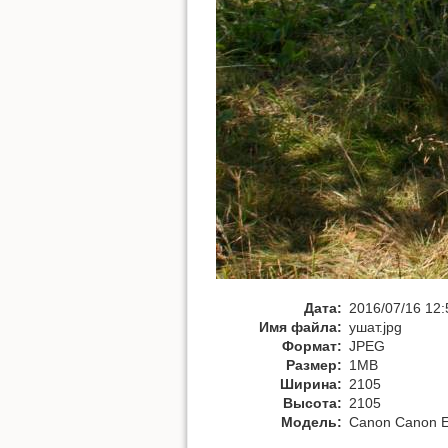
Дата:
2016/07/16 12:
Имя файла:
ушат.jpg
Формат:
JPEG
Размер:
1MB
Ширина:
2105
Высота:
2105
Модель:
Canon Canon 